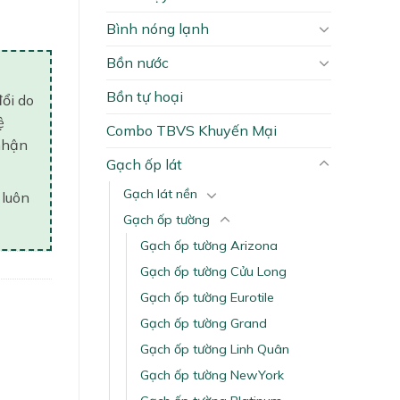
Bình nóng lạnh
Bồn nước
Bồn tự hoại
đổi do
ệ
Combo TBVS Khuyến Mại
nhận
Gạch ốp lát
Gạch lát nền
 luôn
Gạch ốp tường
Gạch ốp tường Arizona
Gạch ốp tường Cửu Long
Gạch ốp tường Eurotile
Gạch ốp tường Grand
Gạch ốp tường Linh Quân
Gạch ốp tường NewYork