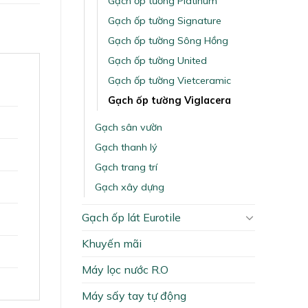
Gạch ốp tường Platinum
Gạch ốp tường Signature
Gạch ốp tường Sông Hồng
Gạch ốp tường United
Gạch ốp tường Vietceramic
Gạch ốp tường Viglacera
Gạch sân vườn
Gạch thanh lý
Gạch trang trí
Gạch xây dựng
Gạch ốp lát Eurotile
Khuyến mãi
Máy lọc nước R.O
Máy sấy tay tự động