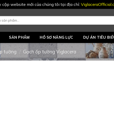
uy cập website mới của chúng tôi tại địa chỉ:
ViglaceraOfficial
SẢN PHẨM
HỒ SƠ NĂNG LỰC
DỰ ÁN TIÊU BIỂ
p tường
/
Gạch ốp tường Viglacera