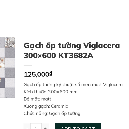
Gạch ốp tường Viglacera
300×600 KT3682A
125,000
₫
Gạch ốp tường kỹ thuật số men matt Viglacera
Kích thước: 300×600 mm
Bề mặt: matt
Xương gạch: Ceramic
Chức năng: Gạch ốp tường
Gạch ốp tường Viglacera 300x600 KT3682A quanti
ADD TO CART