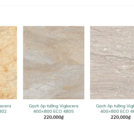
+
+
lacera
Gạch ôp tường Viglacera
Gạch ôp tường Vig
802
400×800 ECO 4805
400×800 ECO 4
220,000
₫
220,000
₫