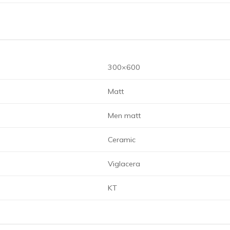
300×600
Matt
Men matt
Ceramic
Viglacera
KT