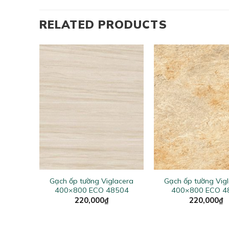
RELATED PRODUCTS
+
+
lacera
Gạch ốp tường Viglacera
Gạch ốp tường Vig
601
400×800 ECO 48504
400×800 ECO 4
220,000
₫
220,000
₫