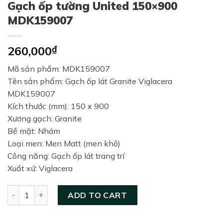
Gạch ốp tường United 150×900
MDK159007
260,000
₫
Mã sản phẩm: MDK159007
Tên sản phẩm: Gạch ốp lát Granite Viglacera
MDK159007
Kích thước (mm): 150 x 900
Xương gạch: Granite
Bề mặt: Nhám
Loại men: Men Matt (men khô)
Công năng: Gạch ốp lát trang trí
Xuất xứ: Viglacera
Gạch ốp tường United 150×900 MDK159007 quantity
ADD TO CART