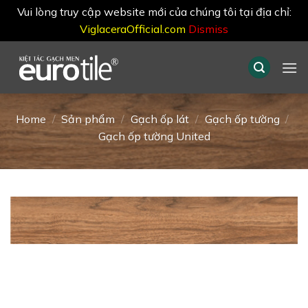
Vui lòng truy cập website mới của chúng tôi tại địa chỉ:
ViglaceraOfficial.com
Dismiss
Skip
to
content
Home
/
Sản phẩm
/
Gạch ốp lát
/
Gạch ốp tường
/
Gạch ốp tường United