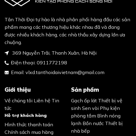
Tân Thời Đại tự hào là nhà phân phối hàng đầu các sản
phẩm mang các thương hiệu khác nhau đã và đang
được nhiều khách hàng, các nhà thầu xây dựng lớn ưa
chuộng.
369 Nguyễn Trãi, Thanh Xuân, Hà Nội
Điện thoại:
0911772198
Email:
vlxd.tanthoidaivietnam@gmail.com
Giới thiệu
Sản phẩm
Về chúng tôi
Liên hệ
Tin
Gạch ốp lát
Thiết bị vệ
tức
sinh
Sen vòi
Phụ kiện
Hỗ trợ khách hàng
phòng tắm
Bình nóng
lạnh
Bồn nước
Thiết bị
Hình thức thanh toán
nhà bếp
Chính sách mua hàng