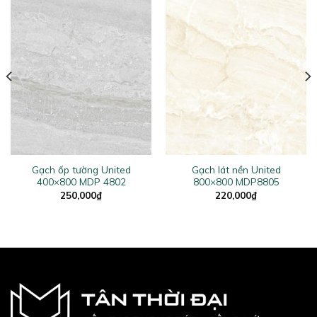
Gạch ốp tường United
Gạch lát nền United
400×800 MDP 4802
800×800 MDP8805
250,000
₫
220,000
₫