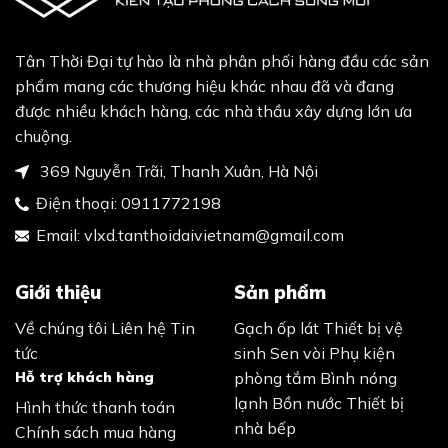
Tân Thời Đại tự hào là nhà phân phối hàng đầu các sản
phẩm mang các thương hiệu khác nhau đã và đang
được nhiều khách hàng, các nhà thầu xây dựng lớn ưa
chuộng.
369 Nguyễn Trãi, Thanh Xuân, Hà Nội
Điện thoại:
0911772198
Email:
vlxd.tanthoidaivietnam@gmail.com
Giới thiệu
Sản phẩm
Về chúng tôi
Liên hệ
Tin
Gạch ốp lát
Thiết bị vệ
tức
sinh
Sen vòi
Phụ kiện
Hỗ trợ khách hàng
phòng tắm
Bình nóng
lạnh
Bồn nước
Thiết bị
Hình thức thanh toán
nhà bếp
Chính sách mua hàng