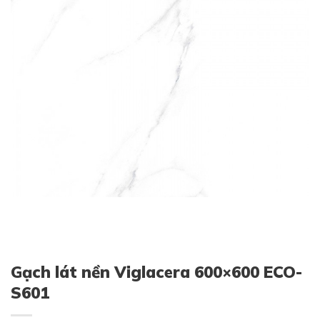
Gạch lát nền Viglacera 600×600 ECO-
S601