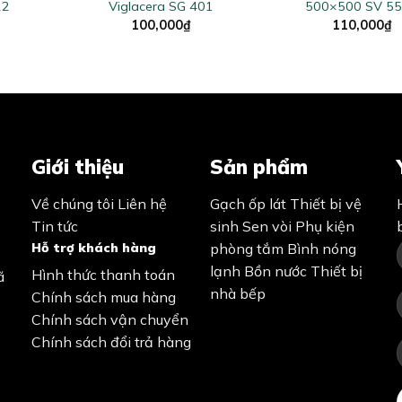
22
Viglacera SG 401
500×500 SV 5
100,000
₫
110,000
₫
Giới thiệu
Sản phẩm
Về chúng tôi
Liên hệ
Gạch ốp lát
Thiết bị vệ
Tin tức
sinh
Sen vòi
Phụ kiện
Hỗ trợ khách hàng
phòng tắm
Bình nóng
lạnh
Bồn nước
Thiết bị
Hình thức thanh toán
ã
nhà bếp
Chính sách mua hàng
Chính sách vận chuyển
Chính sách đổi trả hàng