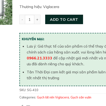
Thương hiệu: Viglacera
Gạch lát nền 400×400 Viglacera SG 410 quantity
ADD TO CART
KHUYẾN MẠI:
Lưu ý: Giá thực tế của sản phẩm có thể thay 
chính sách của hãng sản xuất, vui lòng liên h
0966.21.3333
để cập nhật giá mới nhất và 
ưu đãi dành riêng cho quý khách..
Tân Thời Đại cam kết giá mọi sản phẩm luôn
tốt nhất thị trường
SKU:
SG-410
Categories:
Gạch lát nền Viglacera
,
Gạch sân vườn