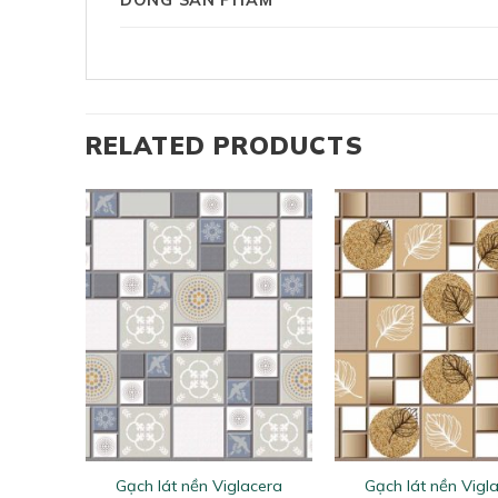
DÒNG SẢN PHẨM
RELATED PRODUCTS
+
+
×400
Gạch lát nền Viglacera
Gạch lát nền Vigl