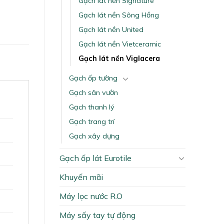
Gạch lát nền Signature
Gạch lát nền Sông Hồng
Gạch lát nền United
Gạch lát nền Vietceramic
Gạch lát nền Viglacera
Gạch ốp tường
Gạch sân vườn
Gạch thanh lý
Gạch trang trí
Gạch xây dựng
Gạch ốp lát Eurotile
Khuyến mãi
Máy lọc nước R.O
Máy sấy tay tự động