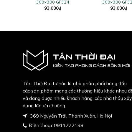
02
300×300 GF324
300×300 GF3
93,000
₫
93,000
₫
Tân Thời Đại tự hào là nhà phân phối hàng đầu
các sản phẩm mang các thương hiệu khác nhau đ
và đang được nhiều khách hàng, các nhà thầu xây
dựng lớn ưa chuộng.
369 Nguyễn Trãi, Thanh Xuân, Hà Nội
Điện thoại:
0911772198