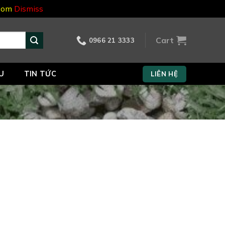
.com
Dismiss
Cart
0966 21 3333
U
TIN TỨC
LIÊN HỆ