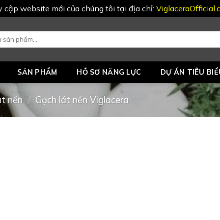
uy cập website mới của chúng tôi tại địa chỉ:
ViglaceraOfficial
SẢN PHẨM
HỒ SƠ NĂNG LỰC
DỰ ÁN TIÊU BIỂ
át nền
/
Gạch lát nền Viglacera