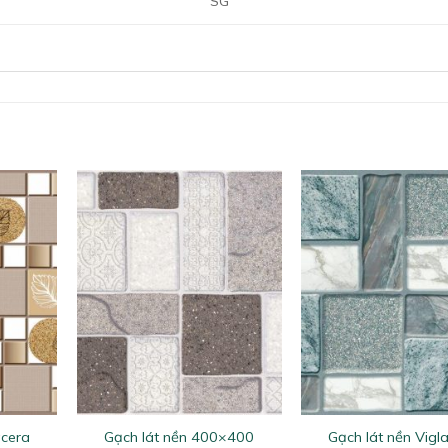
SG
+
+
acera
Gạch lát nền 400×400
Gạch lát nền Vigl