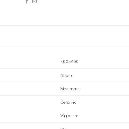
400×400
Nhám
Men matt
Ceramic
Viglacera