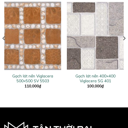
Gạch lát nền Viglacera
Gạch lát nền 400×400
500×500 SV 5503
Viglacera SG 401
110,000
₫
100,000
₫