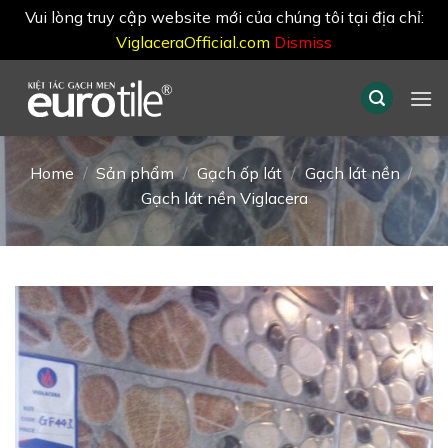
Vui lòng truy cập website mới của chúng tôi tại địa chỉ:
ViglaceraOfficial.com
Dismiss
Skip
to
content
Home
/
Sản phẩm
/
Gạch ốp lát
/
Gạch lát nền
/
Gạch lát nền Viglacera