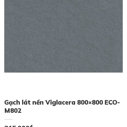
Gạch lát nền Viglacera 800×800 ECO-
M802
₫