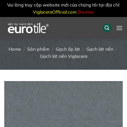
Vui lòng truy cập website mới của chúng tôi tại địa chỉ:
ViglaceraOfficial.com
Dismiss
Skip
to
content
Home
/
Sản phẩm
/
Gạch ốp lát
/
Gạch lát nền
/
Gạch lát nền Viglacera