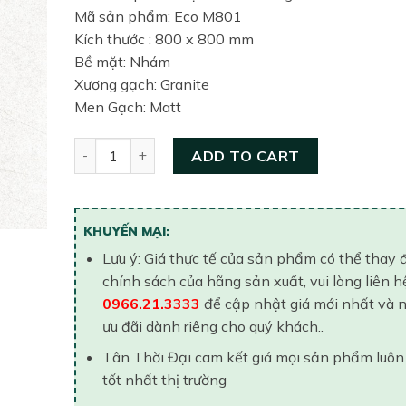
Mã sản phẩm: Eco M801
Kích thước : 800 x 800 mm
Bề mặt: Nhám
Xương gạch: Granite
Men Gạch: Matt
Gạch lát nền Viglacera 800×800 ECO-M801 quanti
ADD TO CART
KHUYẾN MẠI:
Lưu ý: Giá thực tế của sản phẩm có thể thay 
chính sách của hãng sản xuất, vui lòng liên h
0966.21.3333
để cập nhật giá mới nhất và 
ưu đãi dành riêng cho quý khách..
Tân Thời Đại cam kết giá mọi sản phẩm luôn
tốt nhất thị trường