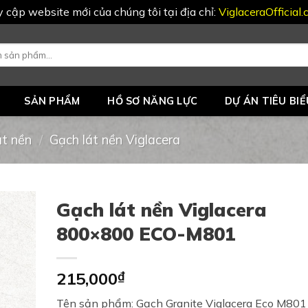
uy cập website mới của chúng tôi tại địa chỉ:
ViglaceraOfficial
SẢN PHẨM
HỒ SƠ NĂNG LỰC
DỰ ÁN TIÊU BIỂ
át nền
/
Gạch lát nền Viglacera
Gạch lát nền Viglacera
800×800 ECO-M801
215,000
₫
Tên sản phẩm: Gạch Granite Viglacera Eco M801