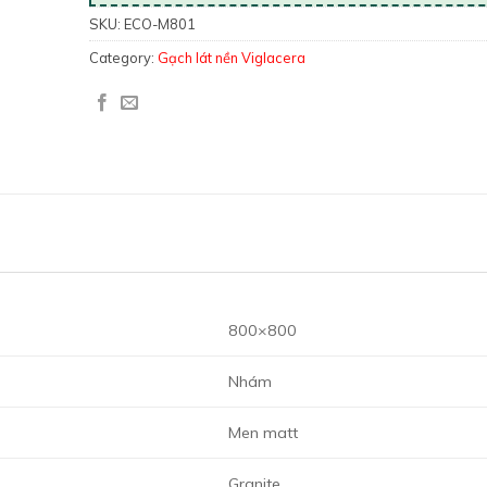
SKU:
ECO-M801
Category:
Gạch lát nền Viglacera
800×800
Nhám
Men matt
Granite