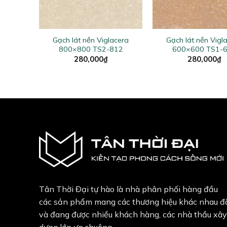
+
+
acera
Gạch lát nền Viglacera
Gạch lát nền Vigl
617
800×800 TS2-812
600×600 TS1-
280,000
₫
280,000
₫
Tân Thời Đại tự hào là nhà phân phối hàng đầu
các sản phẩm mang các thương hiệu khác nhau đ
và đang được nhiều khách hàng, các nhà thầu xây