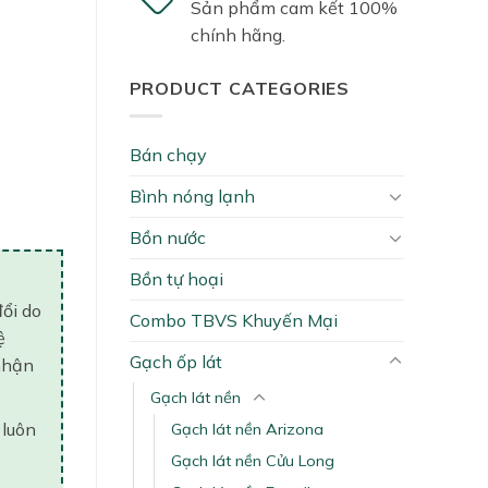
Sản phẩm cam kết 100%
chính hãng.
PRODUCT CATEGORIES
Bán chạy
ty
Bình nóng lạnh
Bồn nước
Bồn tự hoại
đổi do
Combo TBVS Khuyến Mại
ệ
Gạch ốp lát
nhận
Gạch lát nền
 luôn
Gạch lát nền Arizona
Gạch lát nền Cửu Long