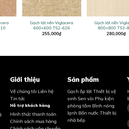
+
+
acera
Gạch lát nền Viglacera
Gạch lát nền Vigl
610
600×600 TS2-626
800×800 TS3-
255,000
₫
280,000
₫
Giới thiệu
Sản phẩm
Về chúng tôi
Liên hệ
Gạch ốp lát
Thiết bị vệ
Tin tức
sinh
Sen vòi
Phụ kiện
Hỗ trợ khách hàng
phòng tắm
Bình nóng
lạnh
Bồn nước
Thiết bị
Hình thức thanh toán
ã
nhà bếp
Chính sách mua hàng
Chính sách vận chuyển