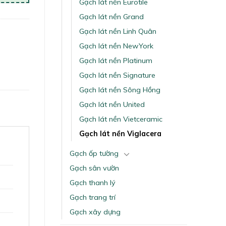
Gạch lát nền Eurotile
Gạch lát nền Grand
Gạch lát nền Linh Quân
Gạch lát nền NewYork
Gạch lát nền Platinum
Gạch lát nền Signature
Gạch lát nền Sông Hồng
Gạch lát nền United
Gạch lát nền Vietceramic
Gạch lát nền Viglacera
Gạch ốp tường
Gạch sân vườn
Gạch thanh lý
Gạch trang trí
Gạch xây dựng