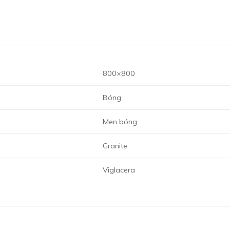
800×800
Bóng
Men bóng
Granite
Viglacera