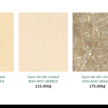
+
+
ted
Gạch lát nền United
Gạch lát nền Uni
04
800×800 UB8820
600×600 UB66
215,000
₫
175,000
₫