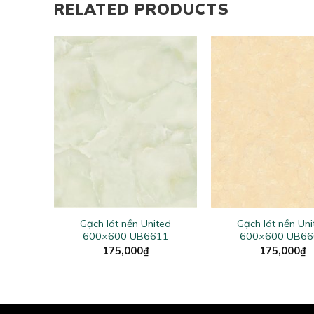
RELATED PRODUCTS
+
+
ted
Gạch lát nền United
Gạch lát nền Uni
15
600×600 UB6611
600×600 UB66
175,000
₫
175,000
₫