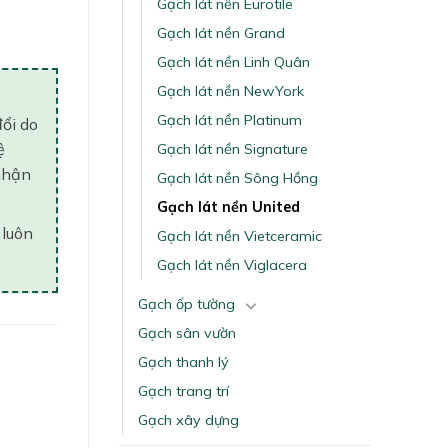
Gạch lát nền Eurotile
Gạch lát nền Grand
Gạch lát nền Linh Quân
Gạch lát nền NewYork
Gạch lát nền Platinum
đổi do
ệ
Gạch lát nền Signature
nhận
Gạch lát nền Sông Hồng
Gạch lát nền United
 luôn
Gạch lát nền Vietceramic
Gạch lát nền Viglacera
Gạch ốp tường
Gạch sân vườn
Gạch thanh lý
Gạch trang trí
Gạch xây dựng