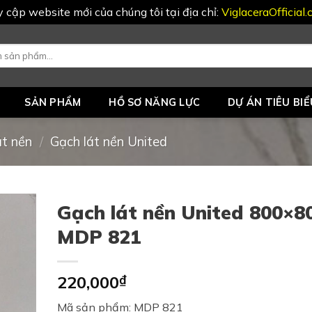
uy cập website mới của chúng tôi tại địa chỉ:
ViglaceraOfficial
SẢN PHẨM
HỒ SƠ NĂNG LỰC
DỰ ÁN TIÊU BIỂ
át nền
/
Gạch lát nền United
Gạch lát nền United 800×8
MDP 821
220,000
₫
Mã sản phẩm: MDP 821