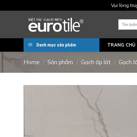
Vui lòng tr
Skip
to
Search
for:
content
Danh mục sản phẩm
TRANG CHỦ
Home
/
Sản phẩm
/
Gạch ốp lát
/
Gạch l