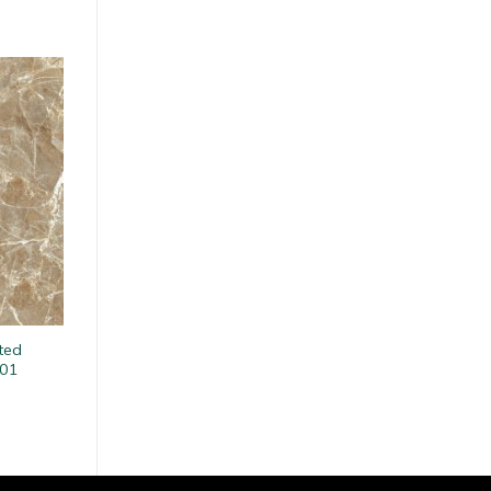
ted
01