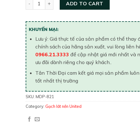
Gạch lát nền United 800×800 MDP 821 quantity
ADD TO CART
KHUYẾN MẠI:
Lưu ý: Giá thực tế của sản phẩm có thể thay 
chính sách của hãng sản xuất, vui lòng liên h
0966.21.3333
để cập nhật giá mới nhất và 
ưu đãi dành riêng cho quý khách..
Tân Thời Đại cam kết giá mọi sản phẩm luôn
tốt nhất thị trường
SKU:
MDP-821
Category:
Gạch lát nền United