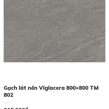
Gạch lát nền Viglacera 800×800 TM
802
₫