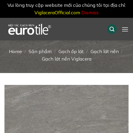
Vui lòng truy cập website mới của chúng tôi tại địa chỉ:
ViglaceraOfficial.com
Dismiss
Skip
to
content
Home
/
Sản phẩm
/
Gạch ốp lát
/
Gạch lát nền
/
Gạch lát nền Viglacera