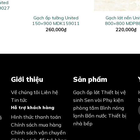
ited
+
+
9027
Gạch ốp tường United
Gạch lát nền Uni
150×900 MDK159011
800×800 MDP8
260,000
₫
220,000
₫
Giới thiệu
Sản phẩm
Về chúng tôi
Liên hệ
Gạch ốp lát
Thiết bị vệ
Tin tức
sinh
Sen vòi
Phụ kiện
Hỗ trợ khách hàng
phòng tắm
Bình nóng
lạnh
Bồn nước
Thiết bị
Hình thức thanh toán
ã
nhà bếp
Chính sách mua hàng
Chính sách vận chuyển