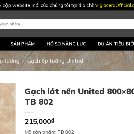
uy cập website mới của chúng tôi tại địa chỉ:
ViglaceraOfficial
SẢN PHẨM
HỒ SƠ NĂNG LỰC
DỰ ÁN TIÊU BIỂ
p tường
/
Gạch ốp tường United
Gạch lát nền United 800×8
TB 802
215,000
₫
Mã sản phẩm: TB 802