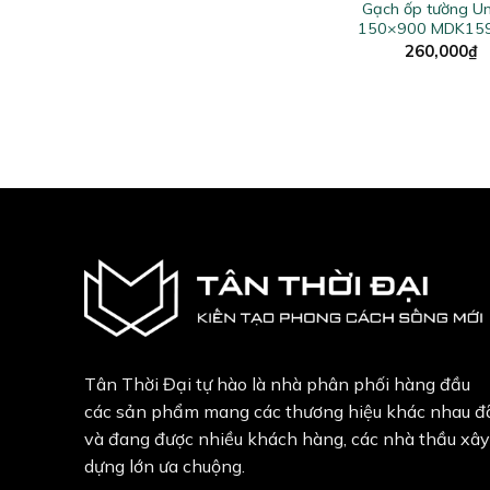
Gạch ốp tường Un
150×900 MDK15
ited
9024
260,000
₫
Tân Thời Đại tự hào là nhà phân phối hàng đầu
các sản phẩm mang các thương hiệu khác nhau đ
và đang được nhiều khách hàng, các nhà thầu xây
dựng lớn ưa chuộng.