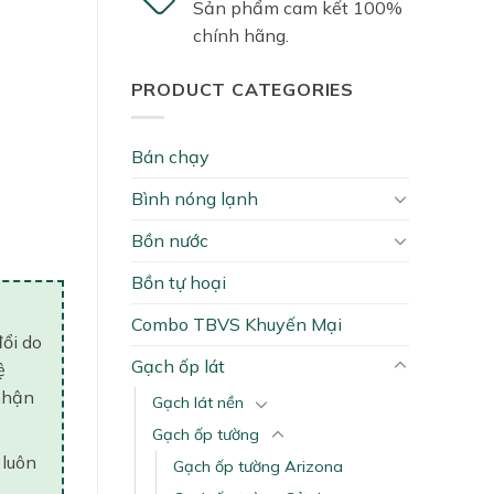
Sản phẩm cam kết 100%
chính hãng.
PRODUCT CATEGORIES
Bán chạy
Bình nóng lạnh
Bồn nước
Bồn tự hoại
Combo TBVS Khuyến Mại
đổi do
Gạch ốp lát
ệ
nhận
Gạch lát nền
Gạch ốp tường
 luôn
Gạch ốp tường Arizona