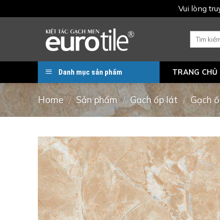
Vui lòng tr
Skip
to
Search
for:
content
Danh mục sản phẩm
TRANG CHỦ
Home
/
Sản phẩm
/
Gạch ốp lát
/
Gạch ố