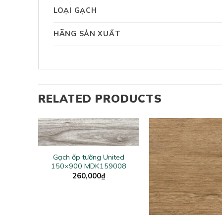
LOẠI GẠCH
HÃNG SẢN XUẤT
RELATED PRODUCTS
+
Gạch ốp tường United
150×900 MDK159008
260,000
₫
+