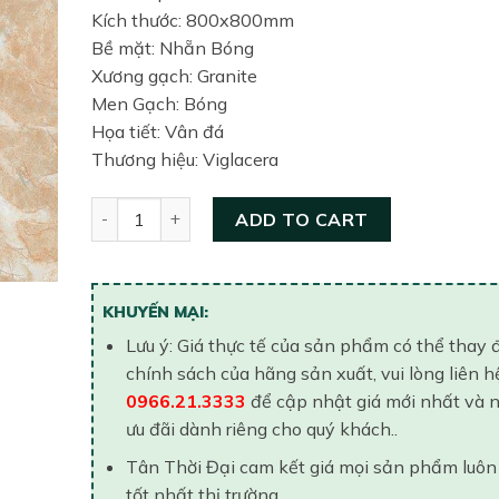
Kích thước: 800x800mm
Bề mặt: Nhẵn Bóng
Xương gạch: Granite
Men Gạch: Bóng
Họa tiết: Vân đá
Thương hiệu: Viglacera
Gạch lát nền United 800x800 TB 802 quantity
ADD TO CART
KHUYẾN MẠI:
Lưu ý: Giá thực tế của sản phẩm có thể thay 
chính sách của hãng sản xuất, vui lòng liên h
0966.21.3333
để cập nhật giá mới nhất và 
ưu đãi dành riêng cho quý khách..
Tân Thời Đại cam kết giá mọi sản phẩm luôn
tốt nhất thị trường