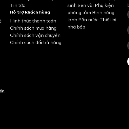
Tin tức
sinh
Sen vòi
Phụ kiện
Hỗ trợ khách hàng
phòng tắm
Bình nóng
lạnh
Bồn nước
Thiết bị
Hình thức thanh toán
ã
nhà bếp
Chính sách mua hàng
Chính sách vận chuyển
Chính sách đổi trả hàng
ền.