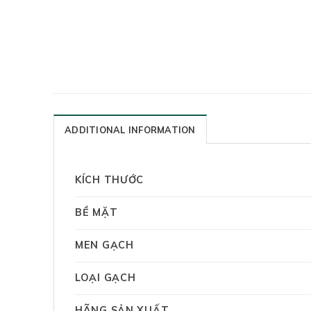
ADDITIONAL INFORMATION
KÍCH THƯỚC
BỀ MẶT
MEN GẠCH
LOẠI GẠCH
HÃNG SẢN XUẤT