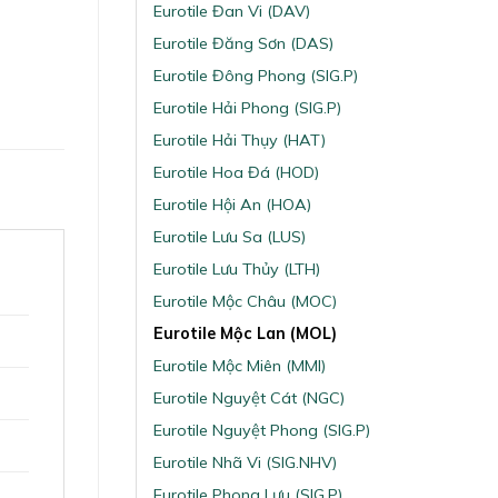
Eurotile Đan Vi (DAV)
Eurotile Đăng Sơn (DAS)
Eurotile Đông Phong (SIG.P)
Eurotile Hải Phong (SIG.P)
Eurotile Hải Thụy (HAT)
Eurotile Hoa Đá (HOD)
Eurotile Hội An (HOA)
Eurotile Lưu Sa (LUS)
Eurotile Lưu Thủy (LTH)
Eurotile Mộc Châu (MOC)
Eurotile Mộc Lan (MOL)
Eurotile Mộc Miên (MMI)
Eurotile Nguyệt Cát (NGC)
Eurotile Nguyệt Phong (SIG.P)
Eurotile Nhã Vi (SIG.NHV)
Eurotile Phong Lưu (SIG.P)