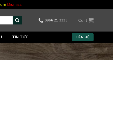
.com
Dismiss
Cart
0966 21 3333
U
TIN TỨC
LIÊN HỆ