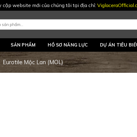
uy cập website mới của chúng tôi tại địa chỉ:
ViglaceraOfficial
SẢN PHẨM
HỒ SƠ NĂNG LỰC
DỰ ÁN TIÊU BIỂ
Eurotile Mộc Lan (MOL)