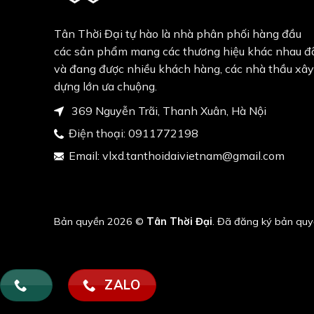
Tân Thời Đại tự hào là nhà phân phối hàng đầu
các sản phẩm mang các thương hiệu khác nhau đ
và đang được nhiều khách hàng, các nhà thầu xây
dựng lớn ưa chuộng.
369 Nguyễn Trãi, Thanh Xuân, Hà Nội
Điện thoại:
0911772198
Email:
vlxd.tanthoidaivietnam@gmail.com
Bản quyền 2026 ©
Tân Thời Đại
. Đã đăng ký bản quy
ZALO