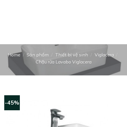
Home
/
Sản phẩm
/
Thiết bị vệ sinh
/
Viglacera
/
Chậu rửa Lavabo Viglacera
-45%