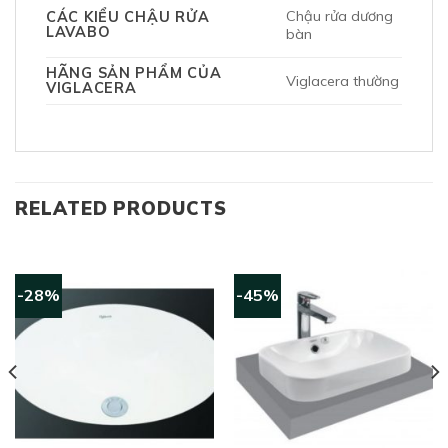
Chậu rửa dương
CÁC KIỂU CHẬU RỬA
LAVABO
bàn
HÃNG SẢN PHẨM CỦA
Viglacera thường
VIGLACERA
RELATED PRODUCTS
-28%
-45%