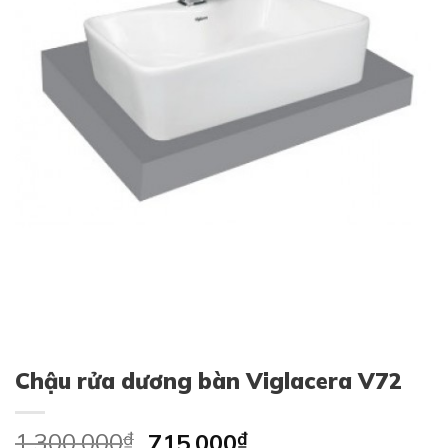
Chậu rửa dương bàn Viglacera V72
Original
Current
1,300,000
₫
715,000
₫