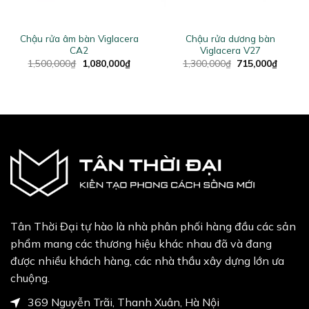
Chậu rửa âm bàn Viglacera
Chậu rửa dương bàn
CA2
Viglacera V27
ent
Original
Current
Original
Curren
1,500,000
₫
1,080,000
₫
1,300,000
₫
715,000
₫
e
price
price
price
price
was:
is:
was:
is:
0,000₫.
1,500,000₫.
1,080,000₫.
1,300,000₫.
715,00
Tân Thời Đại tự hào là nhà phân phối hàng đầu các sản
phẩm mang các thương hiệu khác nhau đã và đang
được nhiều khách hàng, các nhà thầu xây dựng lớn ưa
chuộng.
369 Nguyễn Trãi, Thanh Xuân, Hà Nội