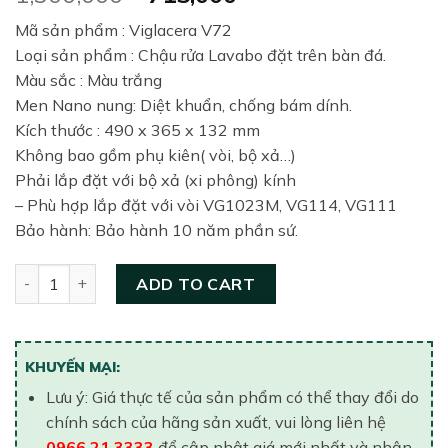
price
price
Mã sản phẩm : Viglacera V72
was:
is:
Loại sản phẩm : Chậu rửa Lavabo đặt trên bàn đá.
1,300,000₫.
715,000₫.
Màu sắc : Màu trắng
Men Nano nung: Diệt khuẩn, chống bám dính.
Kích thước : 490 x 365 x 132 mm
Không bao gồm phụ kiên( vòi, bộ xả…)
Phải lắp đặt với bộ xả (xi phông) kính
– Phù hợp lắp đặt với vòi VG1023M, VG114, VG111
Bảo hành: Bảo hành 10 năm phần sứ.
Chậu rửa dương bàn Viglacera V72 quantity
ADD TO CART
KHUYẾN MẠI:
Lưu ý: Giá thực tế của sản phẩm có thể thay đổi do
chính sách của hãng sản xuất, vui lòng liên hệ
0966.21.3333
để cập nhật giá mới nhất và nhận