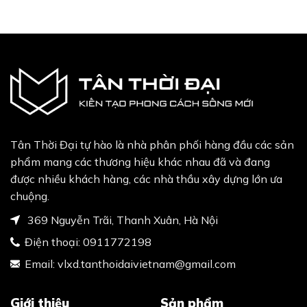
49,260,000₫.
41,378,000₫.
Tân Thời Đại tự hào là nhà phân phối hàng đầu các sản
phẩm mang các thương hiệu khác nhau đã và đang
được nhiều khách hàng, các nhà thầu xây dựng lớn ưa
chuộng.
369 Nguyễn Trãi, Thanh Xuân, Hà Nội
Điện thoại:
0911772198
Email:
vlxd.tanthoidaivietnam@gmail.com
Giới thiệu
Sản phẩm