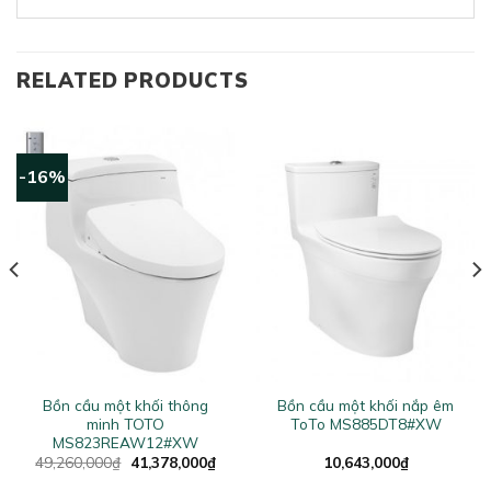
RELATED PRODUCTS
-16%
Bồn cầu một khối thông
Bồn cầu một khối nắp êm
minh TOTO
ToTo MS885DT8#XW
MS823REAW12#XW
Original
Current
49,260,000
₫
41,378,000
₫
10,643,000
₫
price
price
was:
is: