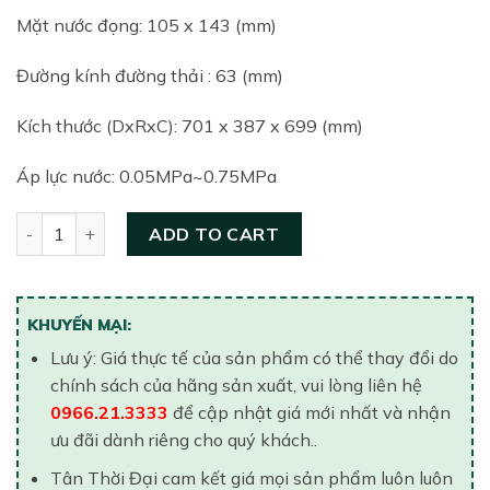
Mặt nước đọng: 105 x 143 (mm)
Đường kính đường thải : 63 (mm)
Kích thước (DxRxC): 701 x 387 x 699 (mm)
Áp lực nước: 0.05MPa~0.75MPa
Bồn cầu một khối nắp êm TOTO MS889DT3 (MS889DRT3#XW
ADD TO CART
KHUYẾN MẠI:
Lưu ý: Giá thực tế của sản phẩm có thể thay đổi do
chính sách của hãng sản xuất, vui lòng liên hệ
0966.21.3333
để cập nhật giá mới nhất và nhận
ưu đãi dành riêng cho quý khách..
Tân Thời Đại cam kết giá mọi sản phẩm luôn luôn