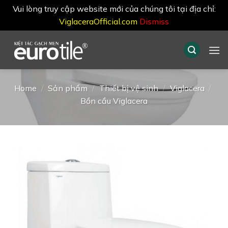
Vui lòng truy cập website mới của chúng tôi tại địa chỉ:
ViglaceraOfficial.com
Dismiss
Skip
to
content
Home
/
Sản phẩm
/
Thiết bị vệ sinh
/
Viglacera
/
Bồn cầu Viglacera