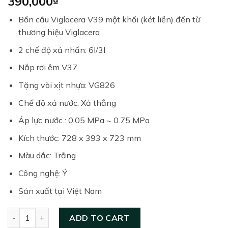
390,000
Bồn cầu Viglacera V39 một khối (két liền) đến từ
thương hiệu Viglacera
2 chế độ xả nhấn: 6l/3l
Nắp rơi êm V37
Tặng vòi xịt nhựa: VG826
Chế độ xả nước: Xả thẳng
Áp lực nước : 0.05 MPa ~ 0.75 MPa
Kích thước: 728 x 393 x 723 mm
Màu dắc: Trắng
Công nghệ: Ý
Sản xuất tại Việt Nam
Bồn cầu một khối nắp êm Viglacera V39 quantity
ADD TO CART