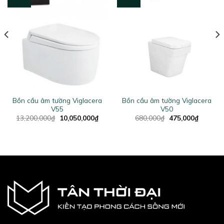
Bồn cầu âm tường Viglacera
Bồn cầu âm tường Viglacera
V55
V50
ent
Original
Current
Original
Current
13,200,000
₫
10,050,000
₫
680,000
₫
475,000
₫
price
price
price
price
was:
is:
was:
is:
0,000₫.
13,200,000₫.
10,050,000₫.
680,000₫.
475,000