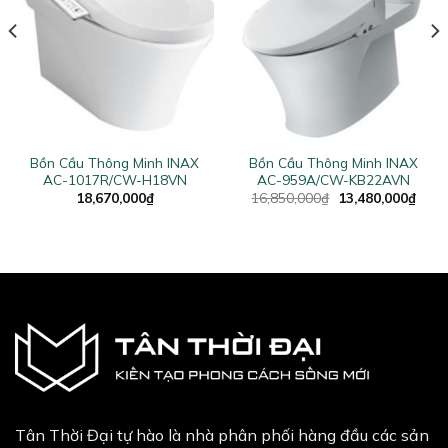
Bồn Cầu Thông Minh INAX
Bồn Cầu Thông Minh INAX
AC-1017R/CW-H18VN
AC-959A/CW-KB22AVN
Original
Curr
18,670,000
₫
16,850,000
₫
13,480,000
₫
price
price
was:
is:
16,850,000₫.
13,4
Tân Thời Đại tự hào là nhà phân phối hàng đầu các sản