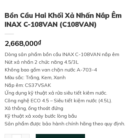
Bồn Cầu Hai Khối Xả Nhấn Nắp Êm
INAX C-108VAN (C108VAN)
2,668,000
₫
Dòng sản phẩm bồn cầu INAX C-108VAN nắp êm
Nút xả nhấn 2 chức năng 4.5/3L
Không bao gồm van chặn nước A-703-4
Màu sắc: ​Trắng, Kem, Xanh
Nắp êm: CS37VSAK
Ứng dụng kỹ thuật xả rửa siêu tiết kiêm nước.
Công nghệ ECO 4.5 – Siêu tiết kiệm nước (4.5L).
Xả thẳng, ống thoát đứng
Kỹ thuật xả xoáy bước lòng bầu
Sản phẩm được bảo hành chính hãng theo quy định.
Bồn Cầu Hai Khối Xả Nhấn Nắp Êm INAX C-108VAN (C108VAN