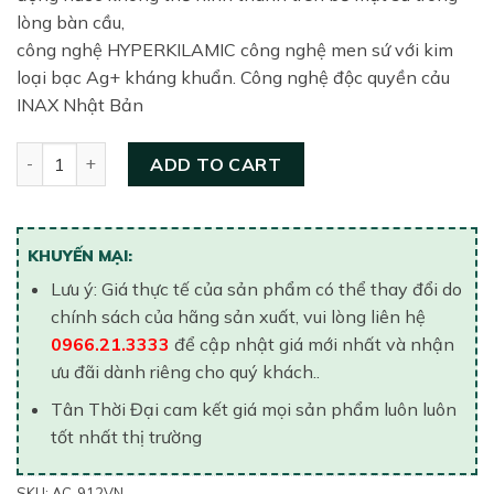
lòng bàn cầu,
công nghệ HYPERKILAMIC công nghệ men sứ với kim
loại bạc Ag+ kháng khuẩn. Công nghệ độc quyền cảu
INAX Nhật Bản
Bồn Cầu Một Khối INAX AC-912VN (AC912VN) quantity
ADD TO CART
KHUYẾN MẠI:
Lưu ý: Giá thực tế của sản phẩm có thể thay đổi do
chính sách của hãng sản xuất, vui lòng liên hệ
0966.21.3333
để cập nhật giá mới nhất và nhận
ưu đãi dành riêng cho quý khách..
Tân Thời Đại cam kết giá mọi sản phẩm luôn luôn
tốt nhất thị trường
SKU:
AC-912VN