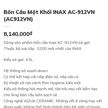
Bồn Cầu Một Khối INAX AC-912VN
(AC912VN)
8,140,000
₫
Dòng sản phẩm bồn cầu Inax AC-912VN xả gạt
Thuộc bộ sưu tập : S200 mới nhất của INAX
Kiểu xả gạt: 4.5L
Hệ thống xả wash down
Có thể kết hợp với nắp điện tử, nắp rửa cơ
Kỹ thuật xả rửa vành Rim Hygiene kiểu mới
Kiểu xả thẳng hút mạnh mẽ, rửa trôi mọi vết bẩn, tạo
cho lòng bàn cầu luôn sạch sẽ
Công nghệ AQUA CERAMIC: Những vết ố vàng hay vết
đọng nước không thể hình thành trên bề mặt sứ trong