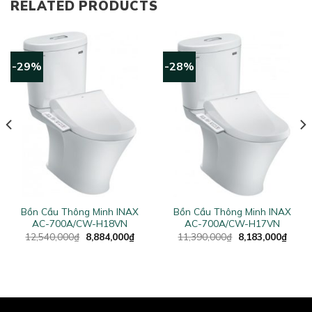
RELATED PRODUCTS
-29%
-28%
Bồn Cầu Thông Minh INAX
Bồn Cầu Thông Minh INAX
AC-700A/CW-H18VN
AC-700A/CW-H17VN
rent
Original
Current
Original
Curre
12,540,000
₫
8,884,000
₫
11,390,000
₫
8,183,000
₫
ce
price
price
price
price
was:
is:
was:
is:
575,000₫.
12,540,000₫.
8,884,000₫.
11,390,000₫.
8,183