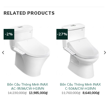
RELATED PRODUCTS
-2%
-27%
Bồn Cầu Thông Minh INAX
Bồn Cầu Thông Minh INAX
AC-959A/CW-H18VN
C-504A/CW-H18VN
rent
Original
Current
Original
Curre
14,230,000
₫
13,985,000
₫
11,760,000
₫
8,640,000
₫
ce
price
price
price
price
was:
is:
was:
is:
855,000₫.
14,230,000₫.
13,985,000₫.
11,760,000₫.
8,640