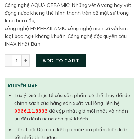
Công nghệ AQUA CERAMIC: Những vết ố vàng hay vết
đọng nước không thể hình thành trên bề mặt sứ trong
lòng bàn cầu,
công nghệ HYPERKILAMIC công nghệ men sứ với kim
loại bạc Ag+ kháng khuẩn. Công nghệ độc quyền cảu
INAX Nhật Bản
Bồn Cầu Một Khối Xả Gạt INAX AC-1135VN (AC1135VN) qua
ADD TO CART
KHUYẾN MẠI:
Lưu ý: Giá thực tế của sản phẩm có thể thay đổi do
chính sách của hãng sản xuất, vui lòng liên hệ
0966.21.3333
để cập nhật giá mới nhất và nhận
ưu đãi dành riêng cho quý khách..
Tân Thời Đại cam kết giá mọi sản phẩm luôn luôn
tốt nhất thị trường